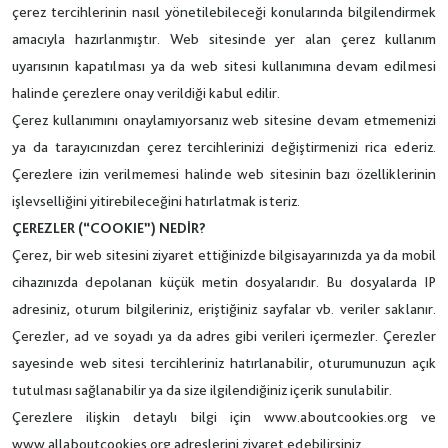
çerez tercihlerinin nasıl yönetilebileceği konularında bilgilendirmek
amacıyla hazırlanmıştır. Web sitesinde yer alan çerez kullanım
uyarısının kapatılması ya da web sitesi kullanımına devam edilmesi
halinde çerezlere onay verildiği kabul edilir.
Çerez kullanımını onaylamıyorsanız web sitesine devam etmemenizi
ya da tarayıcınızdan çerez tercihlerinizi değiştirmenizi rica ederiz.
Çerezlere izin verilmemesi halinde web sitesinin bazı özelliklerinin
işlevselliğini yitirebileceğini hatırlatmak isteriz.
ÇEREZLER (“COOKIE”) NEDİR?
Çerez, bir web sitesini ziyaret ettiğinizde bilgisayarınızda ya da mobil
cihazınızda depolanan küçük metin dosyalarıdır. Bu dosyalarda IP
adresiniz, oturum bilgileriniz, eriştiğiniz sayfalar vb. veriler saklanır.
Çerezler, ad ve soyadı ya da adres gibi verileri içermezler. Çerezler
sayesinde web sitesi tercihleriniz hatırlanabilir, oturumunuzun açık
tutulması sağlanabilir ya da size ilgilendiğiniz içerik sunulabilir.
Çerezlere ilişkin detaylı bilgi için www.aboutcookies.org ve
www.allaboutcookies.org adreslerini ziyaret edebilirsiniz.