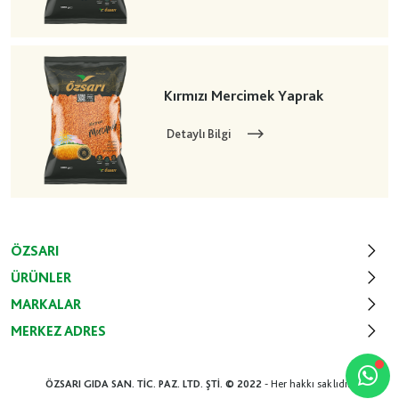
Kırmızı Mercimek Yaprak
Detaylı Bilgi
ÖZSARI
ÜRÜNLER
MARKALAR
MERKEZ ADRES
ÖZSARI GIDA SAN. TİC. PAZ. LTD. ŞTİ. © 2022
- Her hakkı saklıdır.