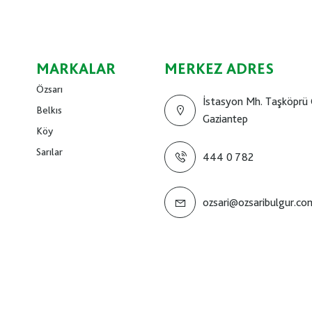
MARKALAR
MERKEZ ADRES
Özsarı
İstasyon Mh. Taşköprü 
Belkıs
Gaziantep
Köy
Sarılar
444 0 782
ozsari@ozsaribulgur.co