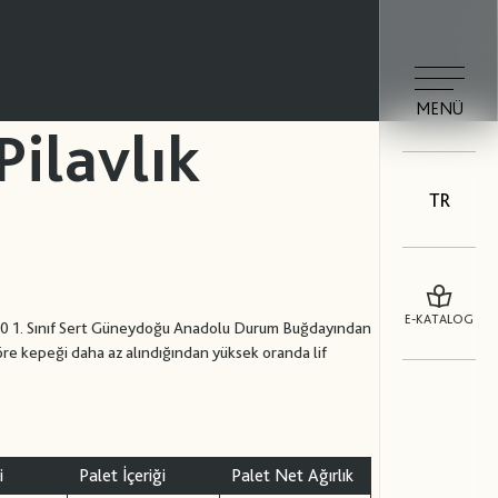
MENÜ
Pilavlık
TR
E-KATALOG
100 1. Sınıf Sert Güneydoğu Anadolu Durum Buğdayından
öre kepeği daha az alındığından yüksek oranda lif
i
Palet İçeriği
Palet Net Ağırlık